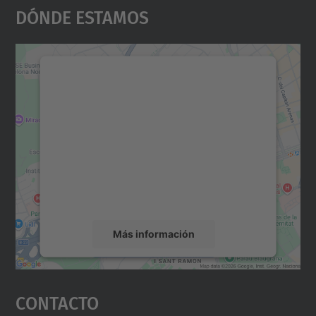
Dónde Estamos
Necesitamos su consentimiento
para cargar el servicio Google
Maps.
Utilizamos un servicio de terceros para
incrustar contenido de mapas que puede
recopilar datos sobre su actividad. Le
rogamos que revise los detalles y acepte el
servicio para ver este mapa.
Más información
Aceptar
Contacto
powered by
Usercentrics Consent
Management Platform