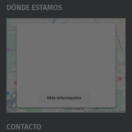
Dónde Estamos
Necesitamos su consentimiento
para cargar el servicio Google
Maps.
Utilizamos un servicio de terceros para
incrustar contenido de mapas que puede
recopilar datos sobre su actividad. Le
rogamos que revise los detalles y acepte el
servicio para ver este mapa.
Más información
Aceptar
Contacto
powered by
Usercentrics Consent
Management Platform