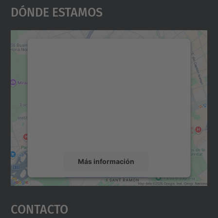
Dónde Estamos
Necesitamos su consentimiento
para cargar el servicio Google
Maps.
Utilizamos un servicio de terceros para
incrustar contenido de mapas que puede
recopilar datos sobre su actividad. Le
rogamos que revise los detalles y acepte el
servicio para ver este mapa.
Más información
Aceptar
Contacto
powered by
Usercentrics Consent
Management Platform