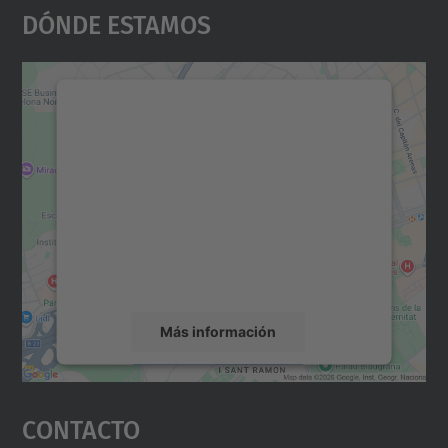
Dónde Estamos
Necesitamos su consentimiento
para cargar el servicio Google
Maps.
Utilizamos un servicio de terceros para
incrustar contenido de mapas que puede
recopilar datos sobre su actividad. Le
rogamos que revise los detalles y acepte el
servicio para ver este mapa.
Más información
Aceptar
Contacto
powered by
Usercentrics Consent
Management Platform