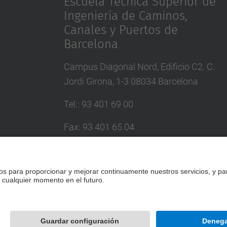
Escuela Técnica Superior de
Ingeniería de Caminos,
Canales y Puertos de
Barcelona
Campus Diagonal Nord, Edificio C2. C.
Jordi Girona, 1-3 08034 Barcelona
Tel.
:
93 401 69 00
Fax
:
93 401 65 04
Directorio UPC
Formulario de contacto
Desarrollado con
Mapa del Sitio