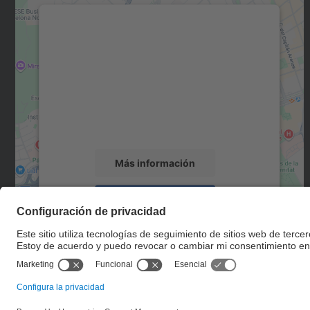
Necesitamos su consentimiento
para cargar el servicio Google Maps.
Utilizamos un servicio de terceros para
incrustar contenido de mapas que puede
recopilar datos sobre su actividad. Le
rogamos que revise los detalles y acepte el
servicio para ver este mapa.
Más información
Aceptar
powered by
Usercentrics Consent
Management Platform
© UPC
Escuela Técnica Superior de Ingenieros de Caminos,