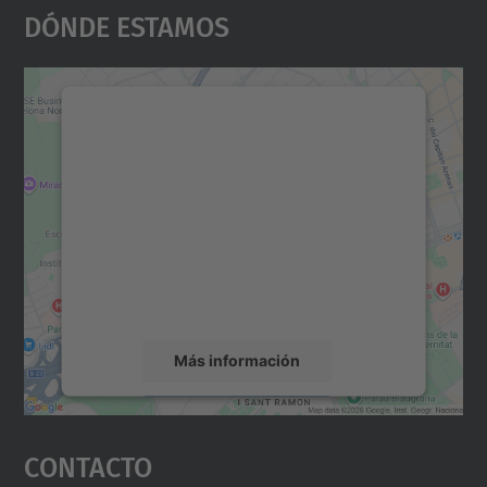
Dónde Estamos
Necesitamos su consentimiento
para cargar el servicio Google
Maps.
Utilizamos un servicio de terceros para
incrustar contenido de mapas que puede
recopilar datos sobre su actividad. Le
rogamos que revise los detalles y acepte el
servicio para ver este mapa.
Más información
Aceptar
Contacto
powered by
Usercentrics Consent
Management Platform