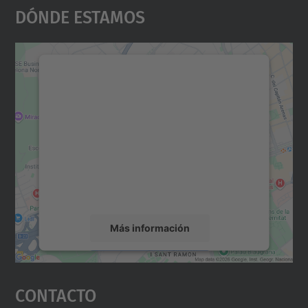
Dónde Estamos
Necesitamos su consentimiento
para cargar el servicio Google
Maps.
Utilizamos un servicio de terceros para
incrustar contenido de mapas que puede
recopilar datos sobre su actividad. Le
rogamos que revise los detalles y acepte el
servicio para ver este mapa.
Más información
Aceptar
Contacto
powered by
Usercentrics Consent
Management Platform