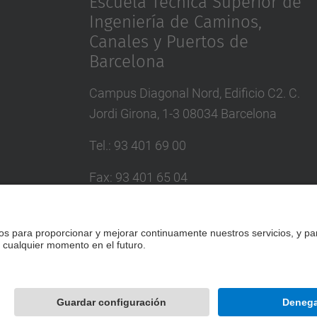
Escuela Técnica Superior de
Ingeniería de Caminos,
Canales y Puertos de
Barcelona
Campus Diagonal Nord, Edificio C2. C.
Jordi Girona, 1-3 08034 Barcelona
Tel.
:
93 401 69 00
Fax
:
93 401 65 04
Directorio UPC
Formulario de contacto
Desarrollado con
Mapa del Sitio