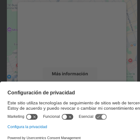
Necesitamos su consentimiento
para cargar el servicio Google Maps.
Utilizamos un servicio de terceros para
incrustar contenido de mapas que puede
recopilar datos sobre su actividad. Le
rogamos que revise los detalles y acepte el
servicio para ver este mapa.
Más información
Aceptar
powered by
Usercentrics Consent
Management Platform
© UPC
Escuela Técnica Superior de Ingenieros de Caminos,