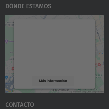
Dónde Estamos
Necesitamos su consentimiento
para cargar el servicio Google
Maps.
Utilizamos un servicio de terceros para
incrustar contenido de mapas que puede
recopilar datos sobre su actividad. Le
rogamos que revise los detalles y acepte el
servicio para ver este mapa.
Más información
Aceptar
Contacto
powered by
Usercentrics Consent
Management Platform