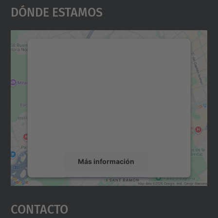
Dónde Estamos
Necesitamos su consentimiento
para cargar el servicio Google
Maps.
Utilizamos un servicio de terceros para
incrustar contenido de mapas que puede
recopilar datos sobre su actividad. Le
rogamos que revise los detalles y acepte el
servicio para ver este mapa.
Más información
Aceptar
Contacto
powered by
Usercentrics Consent
Management Platform