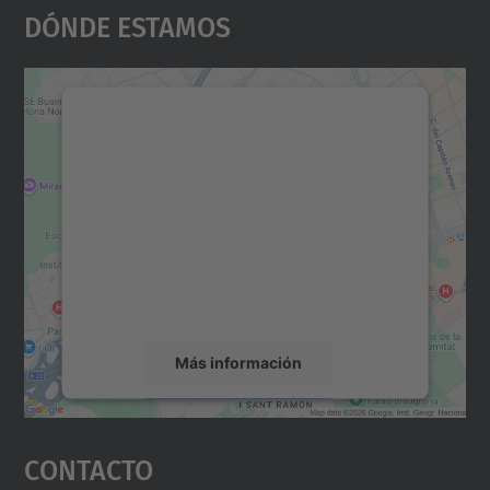
Dónde Estamos
Necesitamos su consentimiento
para cargar el servicio Google
Maps.
Utilizamos un servicio de terceros para
incrustar contenido de mapas que puede
recopilar datos sobre su actividad. Le
rogamos que revise los detalles y acepte el
servicio para ver este mapa.
Más información
Aceptar
Contacto
powered by
Usercentrics Consent
Management Platform