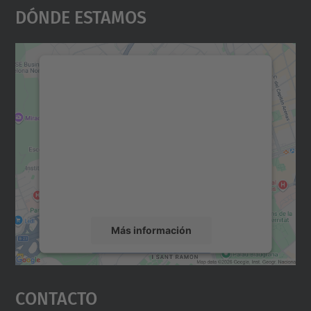
Dónde Estamos
Necesitamos su consentimiento
para cargar el servicio Google
Maps.
Utilizamos un servicio de terceros para
incrustar contenido de mapas que puede
recopilar datos sobre su actividad. Le
rogamos que revise los detalles y acepte el
servicio para ver este mapa.
Más información
Aceptar
Contacto
powered by
Usercentrics Consent
Management Platform