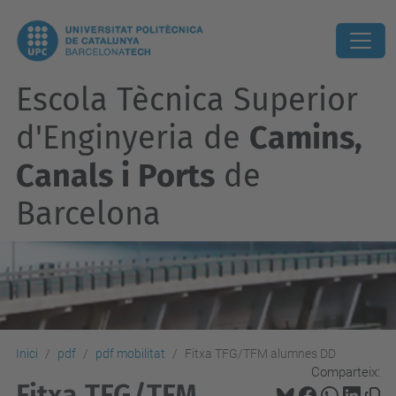
Escola Tècnica Superior
d'Enginyeria de
Camins,
Canals i Ports
de
Barcelona
Inici
pdf
pdf mobilitat
Fitxa TFG/TFM alumnes DD
Comparteix:
Fitxa TFG/TFM