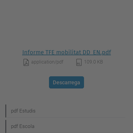
Informe TFE mobilitat DD_EN.pdf
application/pdf
109.0 KB
Descarrega
N
pdf Estudis
a
pdf Escola
v