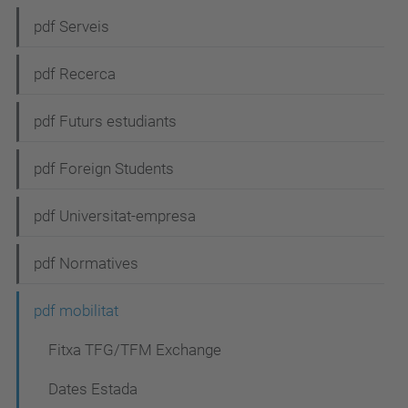
e
pdf Serveis
g
pdf Recerca
a
c
pdf Futurs estudiants
i
pdf Foreign Students
ó
pdf Universitat-empresa
pdf Normatives
pdf mobilitat
Fitxa TFG/TFM Exchange
Dates Estada