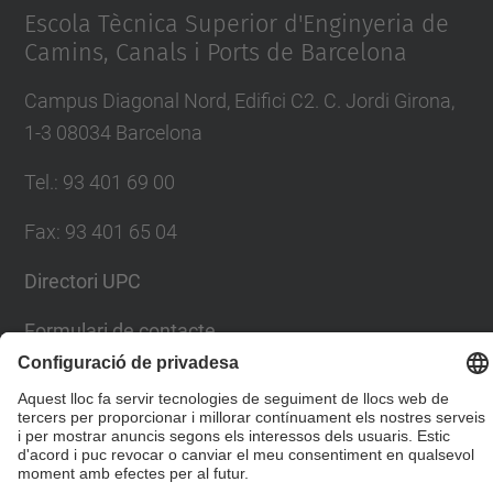
Escola Tècnica Superior d'Enginyeria de
Camins, Canals i Ports de Barcelona
Campus Diagonal Nord, Edifici C2. C. Jordi Girona,
1-3 08034 Barcelona
Tel.
:
93 401 69 00
Fax
:
93 401 65 04
Directori UPC
Formulari de contacte
© UPC
Escola Tècnica Superior d'Enginyers de Camins,
Canals i Ports de Barcelona