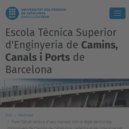
Escola Tècnica Superior
d'Enginyeria de
Camins,
Canals i Ports
de
Barcelona
Inici
Notícies
Pere Calvet renova el seu mandat com a degà del Col·legi
d’Enginyers de Camins de Catalunya i referma el seu lideratge per