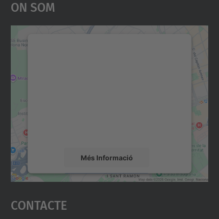
On Som
Necessitem el vostre
consentiment per carregar el
servei Google Maps!
Utilitzem un servei de tercers per incrustar
contingut del mapa que pugui recollir dades
sobre la vostra activitat. Reviseu-ne els
detalls i accepteu el servei per veure el
mapa.
Més Informació
Accepta
Contacte
powered by
Usercentrics Consent
Management Platform