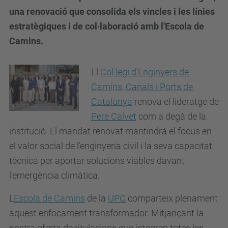
una renovació que consolida els vincles i les línies
estratègiques i de col·laboració amb l'Escola de
Camins.
El
Col·legi d'Enginyers de
Camins, Canals i Ports de
Catalunya
renova el lideratge de
Pere Calvet
com a degà de la
institució. El mandat renovat mantindrà el focus en
el valor social de l'enginyeria civil i la seva capacitat
tècnica per aportar solucions viables davant
l'emergència climàtica.
L'
Escola de Camins
de la
UPC
comparteix plenament
aquest enfocament transformador
.
Mitjançant la
nostra oferta de titulacions que integren totes les