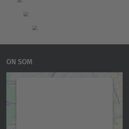
On Som
Necessitem el vostre
consentiment per carregar el
servei Google Maps!
Utilitzem un servei de tercers per incrustar
contingut del mapa que pugui recollir dades
sobre la vostra activitat. Reviseu-ne els
detalls i accepteu el servei per veure el