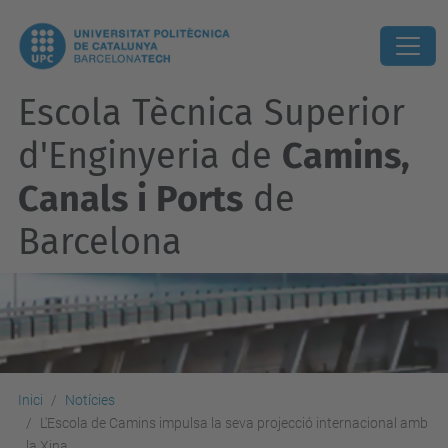
Escola Tècnica Superior
d'Enginyeria de
Camins,
Canals i Ports
de
Barcelona
Inici
Notícies
L'Escola de Camins impulsa la seva projecció internacional amb
la Xina