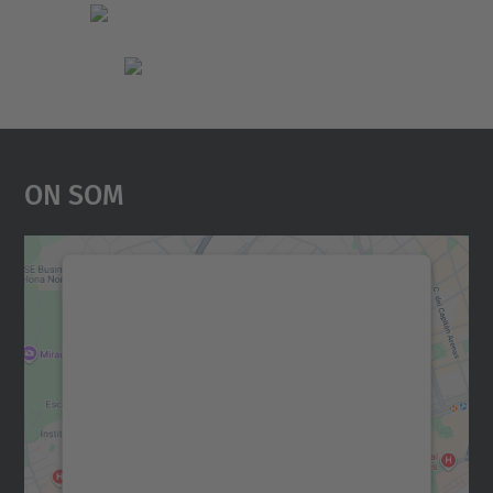
On Som
Necessitem el vostre
consentiment per carregar el
servei Google Maps!
Utilitzem un servei de tercers per incrustar
contingut del mapa que pugui recollir dades
sobre la vostra activitat. Reviseu-ne els
detalls i accepteu el servei per veure el
mapa.