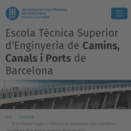
Escola Tècnica Superior
d'Enginyeria de
Camins,
Canals i Ports
de
Barcelona
Inici
Notícies
El professor Eugenio Oñate pren possessió com acadèmic
numerari de la Real Academia de Ingeniería