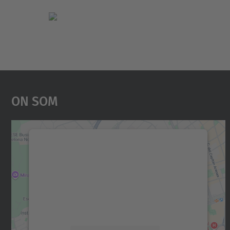
On Som
Necessitem el vostre consentiment
per carregar el servei Google Maps!
Utilitzem un servei de tercers per incrustar
contingut del mapa que pugui recollir dades
sobre la vostra activitat. Reviseu-ne els
detalls i accepteu el servei per veure el mapa.