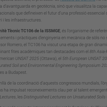
a d'avantguarda en geotècnia, sinó que visualitza la capac
acionals que defineixen el futur d'una professió essencial d
ri i les infraestructures.
itè Tècnic TC106 de la ISSMGE
, és l'organisme de referè
ements i pràctiques d'enginyeria en mecànica de sòls no sa
sor Romero, el TC106 ha viscut una etapa de gran dinamism
cinant fites acadèmiques tan destacades com el
8th Asia
merican UNSAT 2025
(Ottawa), el
5th European UNSAT 2
urated Soil and Environmental Engineering Symposium 2
es a Budapest.
llà de la coordinació d'aquests congressos mundials, l'òrg
 ha impulsat reconeixements clau per al talent emergent i
 Lectures
, les
Distinguished Lectures on Unsaturated Soils