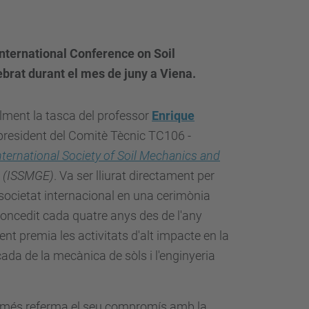
 International Conference on Soil
rat durant el mes de juny a Viena.
lment la tasca del professor
Enrique
resident del Comitè Tècnic TC106 -
nternational Society of Soil Mechanics and
(ISSMGE)
. Va ser lliurat directament per
societat internacional en una cerimònia
. Concedit cada quatre anys des de l'any
t premia les activitats d'alt impacte en la
cada de la mecànica de sòls i l'enginyeria
més referma el seu compromís amb la