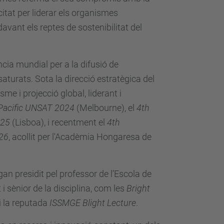
itat per liderar els organismes
avant els reptes de sostenibilitat del
ncia mundial per a la difusió de
turats. Sota la direcció estratègica del
e i projecció global, liderant i
-Pacific UNSAT 2024
(Melbourne), el
4th
025
(Lisboa), i recentment el
4th
026
, acollit per l'Acadèmia Hongaresa de
an presidit pel professor de l’Escola de
 sènior de la disciplina, com les
Bright
i la reputada
ISSMGE Blight Lecture
.