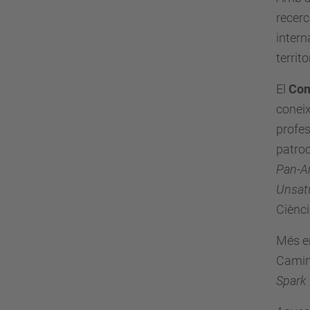
recerc
intern
territo
El
Com
coneix
profes
patro
Pan-A
Unsat
Ciènci
Més en
Camins
Spark