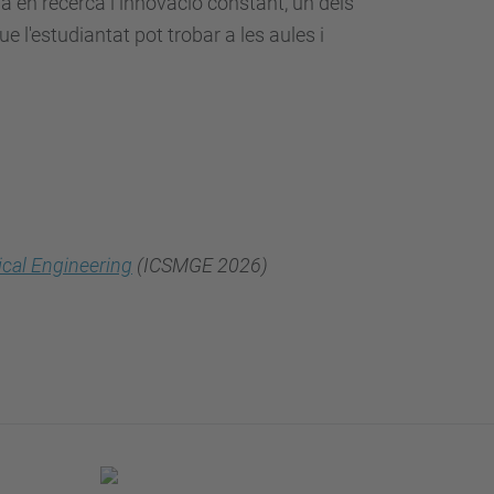
a en recerca i innovació constant, un dels
ue l'estudiantat pot trobar a les aules i
cal Engineering
(ICSMGE 2026)