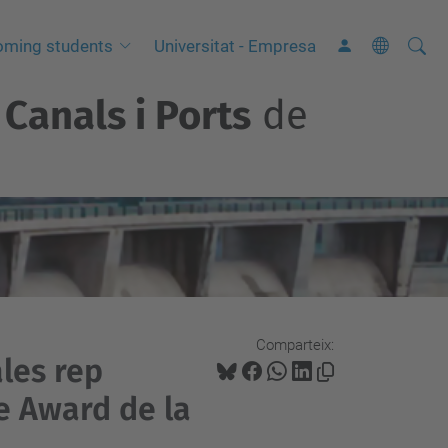
Cerca
C
oming students
Universitat - Empresa
e
Canals i Ports
de
r
c
a
a
v
a
n
ç
a
Comparteix:
les rep
d
a
e Award de la
…