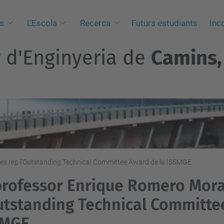
s
L'Escola
Recerca
Futurs estudiants
Inc
r d'Enginyeria de
Camins, 
es rep l’Outstanding Technical Committee Award de la ISSMGE
professor Enrique Romero Mora
utstanding Technical Committe
SMGE