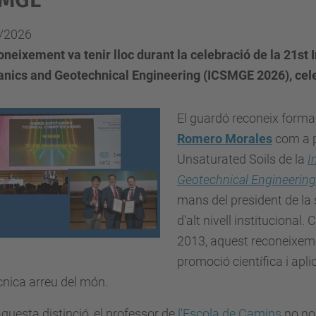
/2026
oneixement va tenir lloc durant la celebració de la 21st
nics and Geotechnical Engineering (ICSMGE 2026), celeb
El guardó reconeix forma
Romero Morales
com a p
Unsaturated Soils de la
I
Geotechnical Engineering
mans del president de la 
d'alt nivell institucional
2013, aquest reconeixemen
promoció científica i apli
nica arreu del món.
uesta distinció, el professor de
l'Escola de Camins
no no