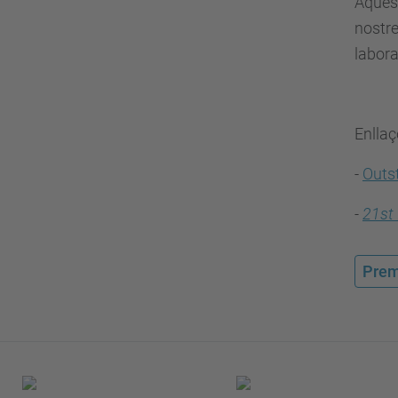
Aquest
nostre
labora
Enllaç
-
Outs
-
21st 
Prem