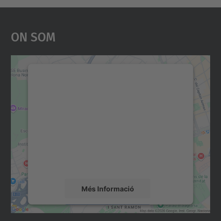
On Som
Necessitem el vostre
consentiment per carregar el
servei Google Maps!
Utilitzem un servei de tercers per incrustar
contingut del mapa que pugui recollir dades
sobre la vostra activitat. Reviseu-ne els
detalls i accepteu el servei per veure el
mapa.
Més Informació
Accepta