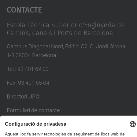
Contacte
powered by
Usercentrics Consent
Management Platform
Escola Tècnica Superior d'Enginyeria de
Camins, Canals i Ports de Barcelona
Campus Diagonal Nord, Edifici C2. C. Jordi Girona,
1-3 08034 Barcelona
Tel.
:
93 401 69 00
Fax
:
93 401 65 04
Directori UPC
Formulari de contacte