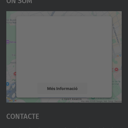
Necessitem el vostre
consentiment per carregar el
servei Google Maps!
Utilitzem un servei de tercers per incrustar
contingut del mapa que pugui recollir dades
sobre la vostra activitat. Reviseu-ne els
detalls i accepteu el servei per veure el
mapa.
Més Informació
Accepta
Contacte
powered by
Usercentrics Consent
Management Platform