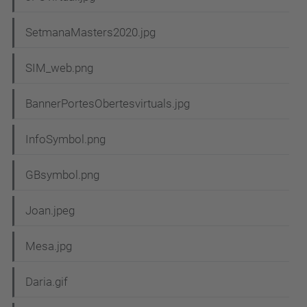
SetmanaMasters2020.jpg
SIM_web.png
BannerPortesObertesvirtuals.jpg
InfoSymbol.png
GBsymbol.png
Joan.jpeg
Mesa.jpg
Daria.gif