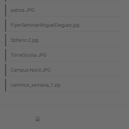
patros.JPG
FlyerSeminariMiguelDieguez.jpg
Spheric-2.jpg
TorreGirona.JPG
Campus-Nord.JPG
caminos_semana_1.zip