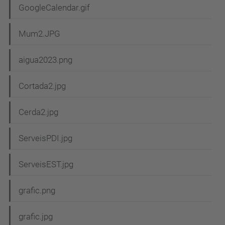
GoogleCalendar.gif
Mum2.JPG
aigua2023.png
Cortada2.jpg
Cerda2.jpg
ServeisPDI.jpg
ServeisEST.jpg
grafic.png
grafic.jpg