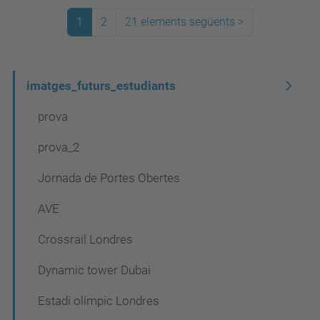
1
2
21 elements següents
>
N
imatges_futurs_estudiants
a
prova
v
prova_2
e
Jornada de Portes Obertes
g
a
AVE
c
Crossrail Londres
i
Dynamic tower Dubai
ó
Estadi olímpic Londres