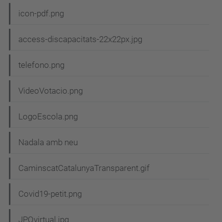
icon-pdf.png
access-discapacitats-22x22px.jpg
telefono.png
VideoVotacio.png
LogoEscola.png
Nadala amb neu
CaminscatCatalunyaTransparent.gif
Covid19-petit.png
JPOvirtual.jpg