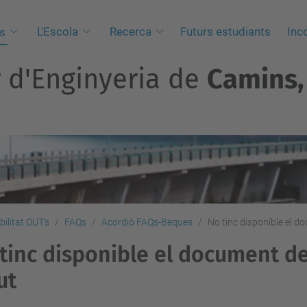
L'Escola
Recerca
Futurs estudiants
Inc
s
r d'Enginyeria de
Camins, 
bilitat OUT's
FAQs
Acordió FAQs-Beques
No tinc disponible el doc
tinc disponible el document de 
ut