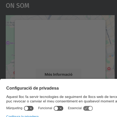
On Som
Necessitem el vostre consentiment
per carregar el servei Google Maps!
Utilitzem un servei de tercers per incrustar
contingut del mapa que pugui recollir dades
sobre la vostra activitat. Reviseu-ne els
detalls i accepteu el servei per veure el mapa.
Més Informació
Accepta
powered by
Usercentrics Consent
Management Platform