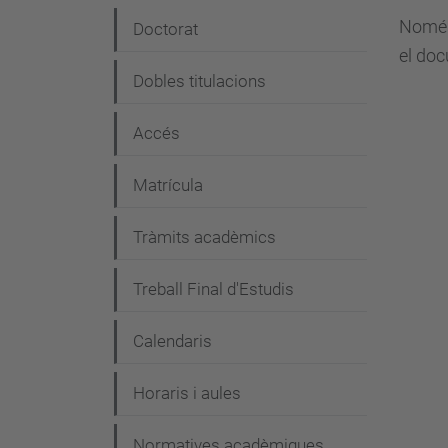
e
Només 
Doctorat
el doc
g
Dobles titulacions
a
c
Accés
i
Matrícula
ó
Tràmits acadèmics
Treball Final d'Estudis
Calendaris
Horaris i aules
Normatives acadèmiques