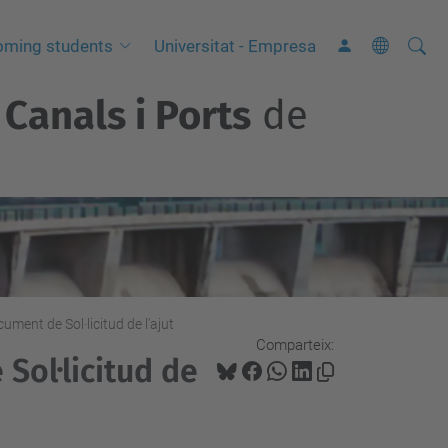
Cerca
C
oming students
Universitat - Empresa
e
Canals i Ports
de
r
c
a
a
v
a
n
ç
ument de Sol·licitud de l'ajut
a
Comparteix:
Sol·licitud de
d
a
…