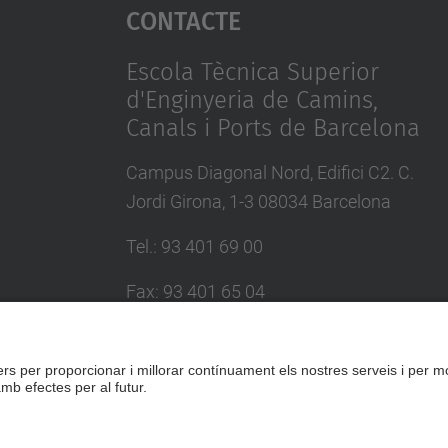
Contacte
Escola Tècnica Superior
d'Enginyeria de Camins,
Canals i Ports de Barcelona
Campus Diagonal Nord, Edifici C2. C.
Jordi Girona, 1-3 08034 Barcelona
Tel.
:
93 401 69 00
Fax
:
93 401 65 04
Directori UPC
Formulari de contacte