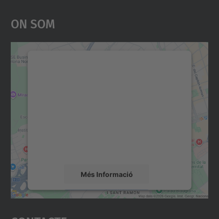
On Som
Necessitem el vostre
consentiment per carregar el
servei Google Maps!
Utilitzem un servei de tercers per incrustar
contingut del mapa que pugui recollir dades
sobre la vostra activitat. Reviseu-ne els
detalls i accepteu el servei per veure el
mapa.
Més Informació
Accepta
powered by
Usercentrics Consent