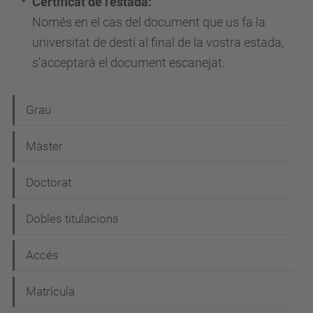
Certificat de l'estada:
Només en el cas del document que us fa la
universitat de destí al final de la vostra estada,
s'acceptarà el document escanejat.
N
Grau
a
Màster
v
e
Doctorat
g
Dobles titulacions
a
c
Accés
i
Matrícula
ó