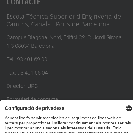
Contacte
Management Platform
Escola Tècnica Superior d'Enginyeria de
Camins, Canals i Ports de Barcelona
Campus Diagonal Nord, Edifici C2. C. Jordi Girona,
1-3 08034 Barcelona
Tel.
:
93 401 69 00
Fax
:
93 401 65 04
Directori UPC
Formulari de contacte
© UPC
Escola Tècnica Superior d'Enginyers de Camins,