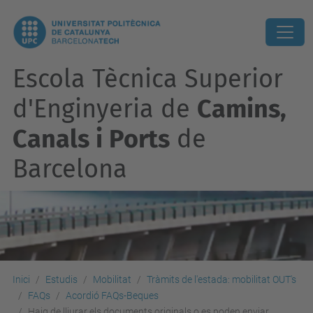
Escola Tècnica Superior
d'Enginyeria de
Camins,
Canals i Ports
de
Barcelona
Inici
Estudis
Mobilitat
Tràmits de l'estada: mobilitat OUT's
FAQs
Acordió FAQs-Beques
Haig de lliurar els documents originals o es poden enviar