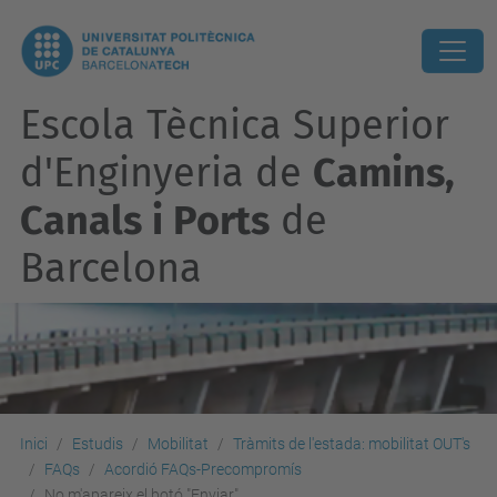
Escola Tècnica Superior
d'Enginyeria de
Camins,
Canals i Ports
de
Barcelona
Inici
Estudis
Mobilitat
Tràmits de l'estada: mobilitat OUT's
FAQs
Acordió FAQs-Precompromís
No m'apareix el botó "Enviar"