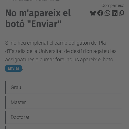
Comparteix:
No m'apareix el
botó "Enviar"
Si no heu emplenat el camp obligatori del Pla
d'Estudis de la Universitat de destí d'on agafeu les
assignatures a cursar fora, no us apareix el botó
.
Enviar
N
Grau
a
Màster
v
e
Doctorat
g