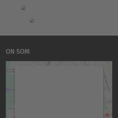
On Som
Necessitem el vostre
consentiment per carregar el
servei Google Maps!
Utilitzem un servei de tercers per incrustar
contingut del mapa que pugui recollir dades
sobre la vostra activitat. Reviseu-ne els
detalls i accepteu el servei per veure el