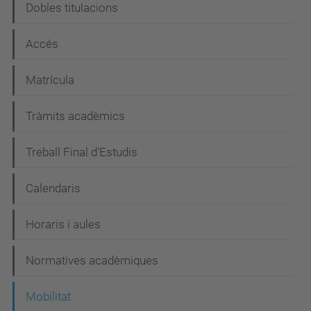
Dobles titulacions
a
c
Accés
i
Matrícula
ó
Tràmits acadèmics
Treball Final d'Estudis
Calendaris
Horaris i aules
Normatives acadèmiques
Mobilitat