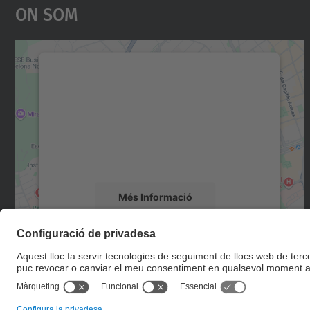
On Som
Necessitem el vostre consentiment
per carregar el servei Google Maps!
Utilitzem un servei de tercers per incrustar
contingut del mapa que pugui recollir dades
sobre la vostra activitat. Reviseu-ne els
detalls i accepteu el servei per veure el mapa.
Més Informació
Accepta
powered by
Usercentrics Consent
Management Platform