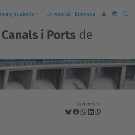
Cerca
C
oming students
Universitat - Empresa
e
Canals i Ports
de
r
c
a
a
v
a
n
ç
a
Comparteix:
d
a
…