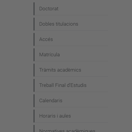
e
Doctorat
g
Dobles titulacions
a
c
Accés
i
Matrícula
ó
Tràmits acadèmics
Treball Final d'Estudis
Calendaris
Horaris i aules
Normatives acadèmiques