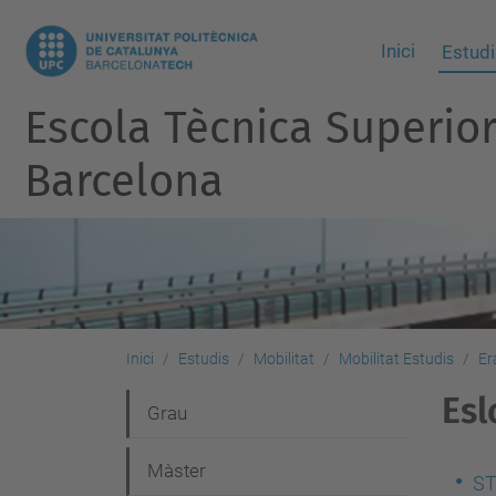
Inici
Estudi
Escola Tècnica Superio
Barcelona
Inici
Estudis
Mobilitat
Mobilitat Estudis
Er
Esl
N
Grau
a
Màster
v
ST