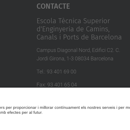
Contacte
Escola Tècnica Superior
d'Enginyeria de Camins,
Canals i Ports de Barcelona
Campus Diagonal Nord, Edifici C2. C.
Jordi Girona, 1-3 08034 Barcelona
Tel.
:
93 401 69 00
Fax
:
93 401 65 04
Directori UPC
Formulari de contacte