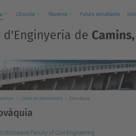
L'Escola
Recerca
Futurs estudiants
Inc
s
r d'Enginyeria de
Camins, 
asmus+
Llistat de destinacions
Eslovàquia
ovàquia
U Bratislava Faculty of Civil Engineering