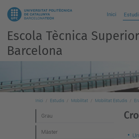
Inici
Estudi
Escola Tècnica Superio
Barcelona
Inici
Estudis
Mobilitat
Mobilitat Estudis
Er
Cro
N
Grau
a
Màster
v
Un