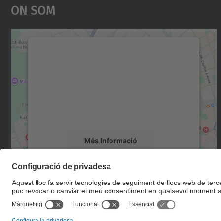
On Som
Necessitem el vostre consentiment
per carregar el servei Google Maps!
Utilitzem un servei de tercers per incrustar
contingut del mapa que pugui recollir dades
sobre la vostra activitat. Reviseu-ne els
detalls i accepteu el servei per veure el mapa.
Més Informació
Accepta
powered by
Usercentrics Consent
Management Platform