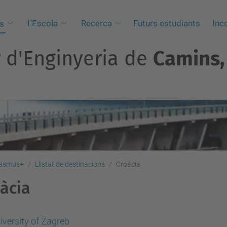
L'Escola
Recerca
Futurs estudiants
Inc
s
r d'Enginyeria de
Camins, 
asmus+
Llistat de destinacions
Croàcia
àcia
iversity of Zagreb