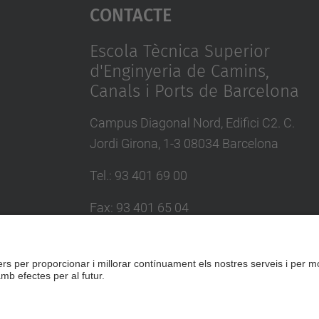
Contacte
Escola Tècnica Superior
d'Enginyeria de Camins,
Canals i Ports de Barcelona
Campus Diagonal Nord, Edifici C2. C.
Jordi Girona, 1-3 08034 Barcelona
Tel.
:
93 401 69 00
Fax
:
93 401 65 04
Directori UPC
Formulari de contacte