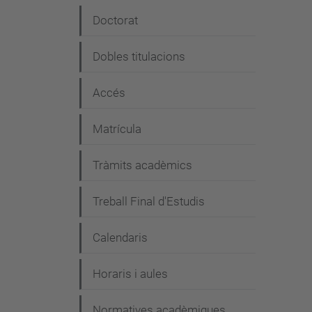
e
Doctorat
g
Dobles titulacions
a
c
Accés
i
Matrícula
ó
Tràmits acadèmics
Treball Final d'Estudis
Calendaris
Horaris i aules
Normatives acadèmiques