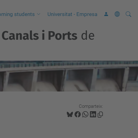
Cerca
C
oming students
Universitat - Empresa
e
Canals i Ports
de
r
c
a
a
v
a
n
ç
a
Comparteix:
d
a
…