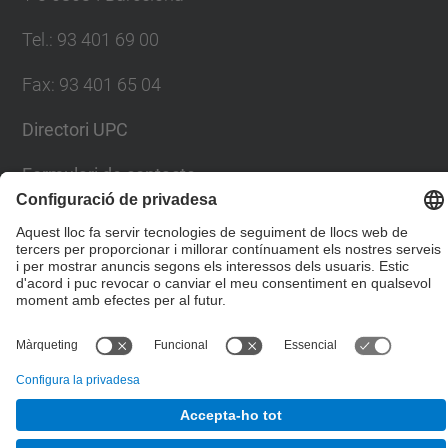
Tel.
:
93 401 69 00
Fax
:
93 401 65 04
Directori UPC
Formulari de contacte
© UPC
Escola Tècnica Superior d'Enginyers de Camins,
Canals i Ports de Barcelona
Desenvolupat amb
Mapa del lloc
Accessibilitat
Avís legal
Configuració de privadesa