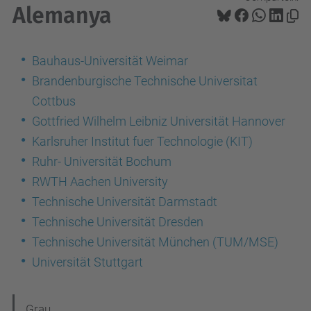
Alemanya
Bauhaus-Universität Weimar
Brandenburgische Technische Universitat
Cottbus
Gottfried Wilhelm Leibniz Universität Hannover
Karlsruher Institut fuer Technologie (KIT)
Ruhr- Universität Bochum
RWTH Aachen University
Technische Universität Darmstadt
Technische Universität Dresden
Technische Universität München (TUM/MSE)
Universität Stuttgart
N
Grau