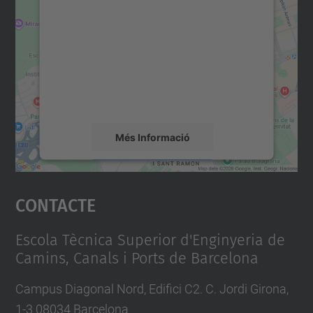
consentiment per carregar el
servei Google Maps!
Utilitzem un servei de tercers per incrustar
contingut del mapa que pugui recollir dades
sobre la vostra activitat. Reviseu-ne els
detalls i accepteu el servei per veure el
mapa.
Més Informació
Accepta
Contacte
powered by
Usercentrics Consent
Management Platform
Escola Tècnica Superior d'Enginyeria de
Camins, Canals i Ports de Barcelona
Campus Diagonal Nord, Edifici C2. C. Jordi Girona,
1-3 08034 Barcelona