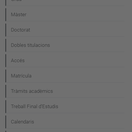
a
Màster
v
e
Doctorat
g
Dobles titulacions
a
c
Accés
i
Matrícula
ó
Tràmits acadèmics
Treball Final d'Estudis
Calendaris