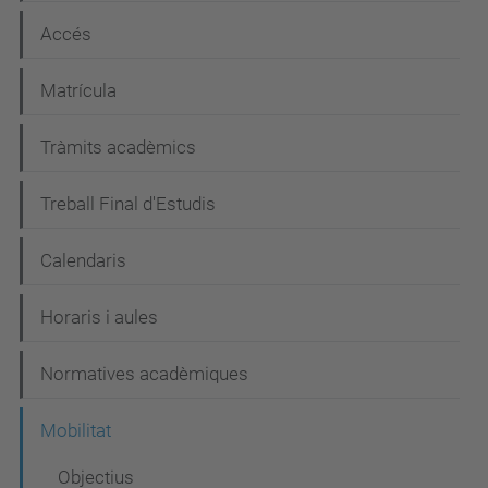
c
Accés
i
Matrícula
ó
Tràmits acadèmics
Treball Final d'Estudis
Calendaris
Horaris i aules
Normatives acadèmiques
Mobilitat
Objectius