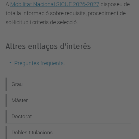
A
Mobilitat Nacional SICUE 2026-2027
disposeu de
tota la informació sobre requisits, procediment de
sol·licitud i criteris de selecció.
Altres enllaços d'interès
Preguntes freqüents
.
N
Grau
a
Màster
v
e
Doctorat
g
Dobles titulacions
a