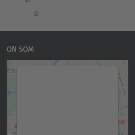
On Som
Necessitem el vostre
consentiment per carregar el
servei Google Maps!
Utilitzem un servei de tercers per incrustar
contingut del mapa que pugui recollir dades
sobre la vostra activitat. Reviseu-ne els
detalls i accepteu el servei per veure el
mapa.