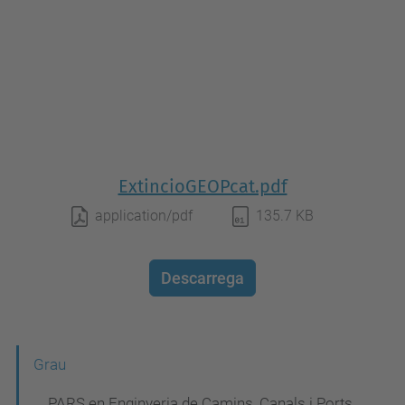
ExtincioGEOPcat.pdf
application/pdf
135.7 KB
Descarrega
N
Grau
a
PARS en Enginyeria de Camins, Canals i Ports