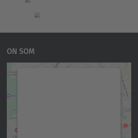
On Som
Necessitem el vostre
consentiment per carregar el
servei Google Maps!
Utilitzem un servei de tercers per incrustar
contingut del mapa que pugui recollir dades
sobre la vostra activitat. Reviseu-ne els
detalls i accepteu el servei per veure el
mapa.