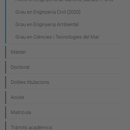
v
Grau en Enginyeria Civil (2020)
e
Grau en Enginyeria Ambiental
g
a
Grau en Ciències i Tecnologies del Mar
c
Màster
i
ó
Doctorat
Dobles titulacions
Accés
Matrícula
Tràmits acadèmics