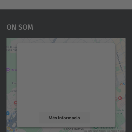
On Som
Necessitem el vostre
consentiment per carregar el
servei Google Maps!
Utilitzem un servei de tercers per incrustar
contingut del mapa que pugui recollir dades
sobre la vostra activitat. Reviseu-ne els
detalls i accepteu el servei per veure el
mapa.
Més Informació