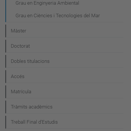
Grau en Enginyeria Ambiental
g
a
Grau en Ciències i Tecnologies del Mar
c
Màster
i
ó
Doctorat
Dobles titulacions
Accés
Matrícula
Tràmits acadèmics
Treball Final d'Estudis