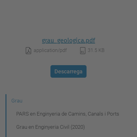
grau_geologica.pdf
application/pdf
31.5 KB
Descarrega
N
Grau
a
PARS en Enginyeria de Camins, Canals i Ports
v
Grau en Enginyeria Civil (2020)
e