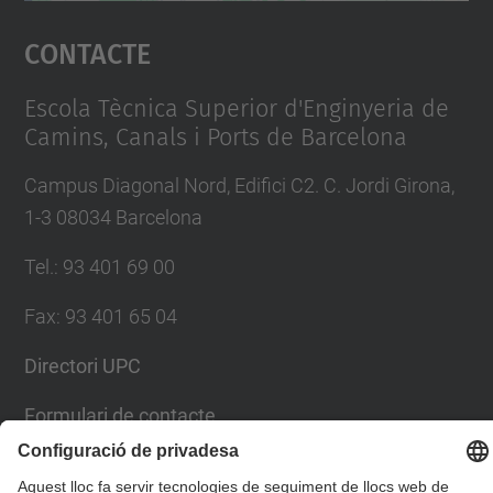
Accepta
Contacte
powered by
Usercentrics Consent
Management Platform
Escola Tècnica Superior d'Enginyeria de
Camins, Canals i Ports de Barcelona
Campus Diagonal Nord, Edifici C2. C. Jordi Girona,
1-3 08034 Barcelona
Tel.
:
93 401 69 00
Fax
:
93 401 65 04
Directori UPC
Formulari de contacte