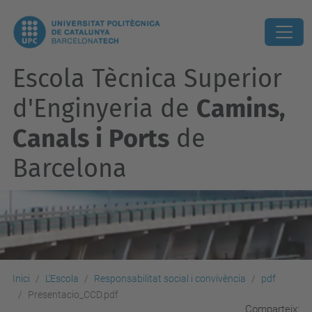
Escola Tècnica Superior
d'Enginyeria de
Camins,
Canals i Ports
de
Barcelona
Inici
L'Escola
Responsabilitat social i convivència
pdf
Presentacio_CCD.pdf
Comparteix: