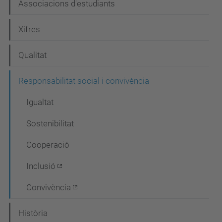
Associacions d'estudiants
v
e
Xifres
g
Qualitat
a
c
Responsabilitat social i convivència
i
Igualtat
ó
Sostenibilitat
Cooperació
Inclusió
Convivència
Història