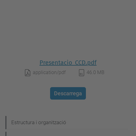
Presentacio_CCD.pdf
application/pdf
46.0 MB
Descarrega
N
Estructura i organització
a