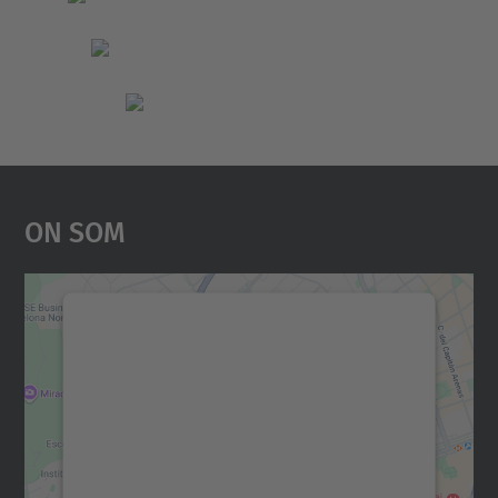
On Som
Necessitem el vostre
consentiment per carregar el
servei Google Maps!
Utilitzem un servei de tercers per incrustar
contingut del mapa que pugui recollir dades
sobre la vostra activitat. Reviseu-ne els
detalls i accepteu el servei per veure el