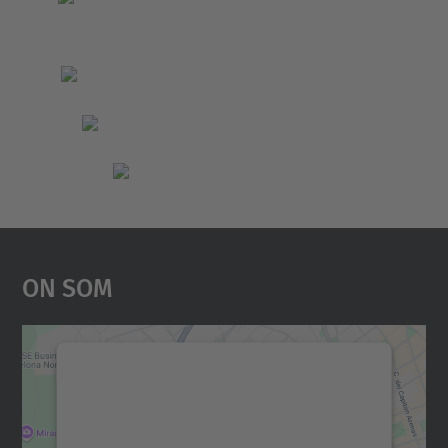
On Som
Necessitem el vostre
consentiment per carregar el
servei Google Maps!