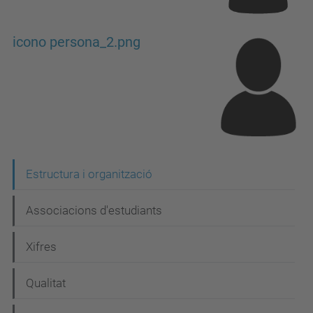
icono persona_2.png
N
Estructura i organització
a
Associacions d'estudiants
v
e
Xifres
g
Qualitat
a