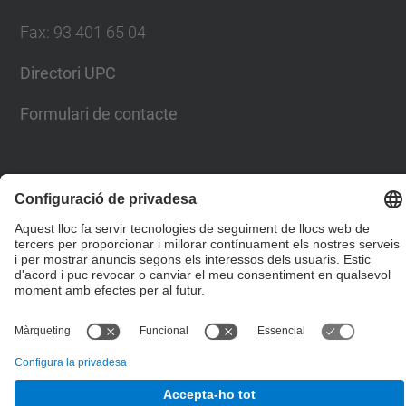
Fax
:
93 401 65 04
Directori UPC
Formulari de contacte
© UPC
Escola Tècnica Superior d'Enginyers de Camins,
Canals i Ports de Barcelona
Desenvolupat amb
Mapa del lloc
Accessibilitat
Avís legal
Configuració de privadesa