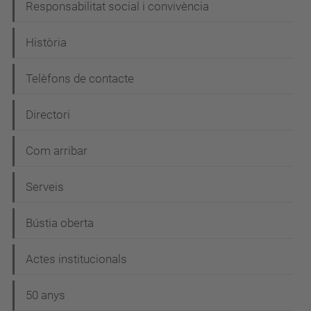
c
Responsabilitat social i convivència
i
Història
ó
Telèfons de contacte
Directori
Com arribar
Serveis
Bústia oberta
Actes institucionals
50 anys