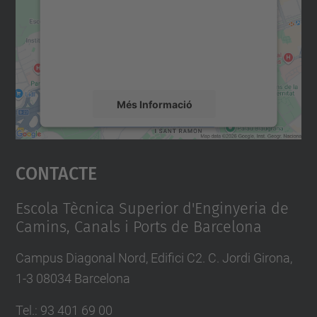
Utilitzem un servei de tercers per incrustar
contingut del mapa que pugui recollir dades
sobre la vostra activitat. Reviseu-ne els
detalls i accepteu el servei per veure el
mapa.
Més Informació
Accepta
Contacte
powered by
Usercentrics Consent
Management Platform
Escola Tècnica Superior d'Enginyeria de
Camins, Canals i Ports de Barcelona
Campus Diagonal Nord, Edifici C2. C. Jordi Girona,
1-3 08034 Barcelona
Tel.
:
93 401 69 00