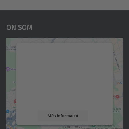
On Som
Necessitem el vostre
consentiment per carregar el
servei Google Maps!
Utilitzem un servei de tercers per incrustar
contingut del mapa que pugui recollir dades
sobre la vostra activitat. Reviseu-ne els
detalls i accepteu el servei per veure el
mapa.
Més Informació