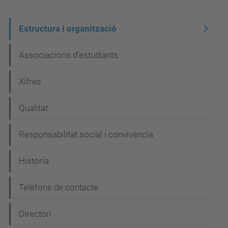
N
Estructura i organització
a
Associacions d'estudiants
v
e
Xifres
g
Qualitat
a
c
Responsabilitat social i convivència
i
Història
ó
Telèfons de contacte
Directori