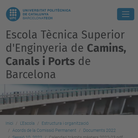
Escola Tècnica Superior
d'Enginyeria de
Camins,
Canals i Ports
de
Barcelona
Inici
L'Escola
Estructura i organització
Acords de la Comissió Permanent
Documents 2022
Sessió 10_2022
Calendari tràmits màsters 2022-23.pdf