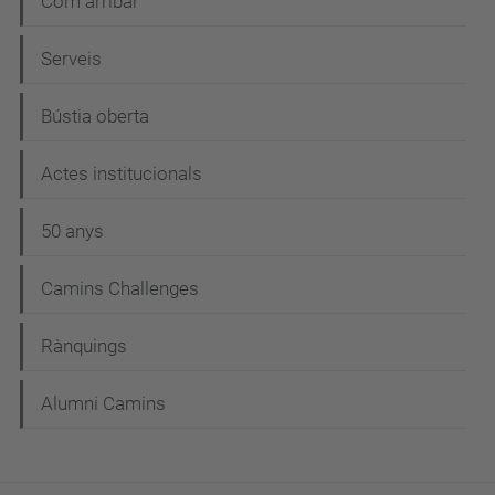
Com arribar
Serveis
Bústia oberta
Actes institucionals
50 anys
Camins Challenges
Rànquings
Alumni Camins