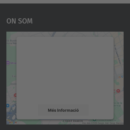
On Som
Necessitem el vostre
consentiment per carregar el
servei Google Maps!
Utilitzem un servei de tercers per incrustar
contingut del mapa que pugui recollir dades
sobre la vostra activitat. Reviseu-ne els
detalls i accepteu el servei per veure el
mapa.
Més Informació
Accepta