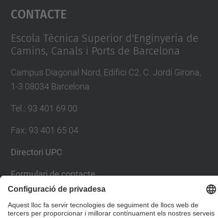
Contacte
powered by
Usercentrics Consent
Management Platform
Escola Tècnica Superior d'Enginyeria de
Camins, Canals i Ports de Barcelona
Campus Diagonal Nord, Edifici C2. C. Jordi Girona,
1-3 08034 Barcelona
Tel.
:
93 401 69 00
Fax
:
93 401 65 04
Directori UPC
Formulari de contacte