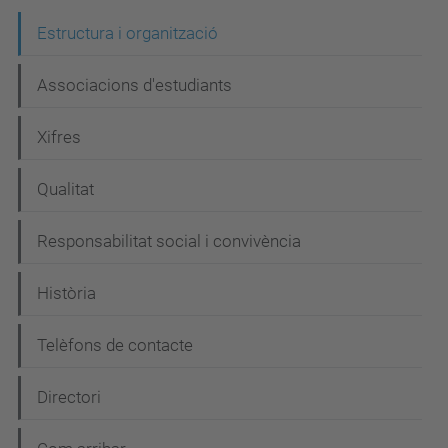
N
Estructura i organització
a
Associacions d'estudiants
v
e
Xifres
g
Qualitat
a
c
Responsabilitat social i convivència
i
Història
ó
Telèfons de contacte
Directori