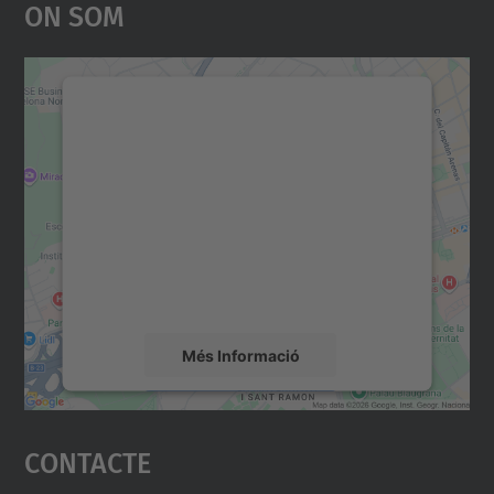
On Som
Necessitem el vostre
consentiment per carregar el
servei Google Maps!
Utilitzem un servei de tercers per incrustar
contingut del mapa que pugui recollir dades
sobre la vostra activitat. Reviseu-ne els
detalls i accepteu el servei per veure el
mapa.
Més Informació
Accepta
Contacte
powered by
Usercentrics Consent
Management Platform