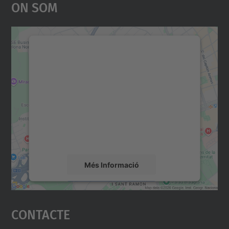
On Som
Necessitem el vostre
consentiment per carregar el
servei Google Maps!
Utilitzem un servei de tercers per incrustar
contingut del mapa que pugui recollir dades
sobre la vostra activitat. Reviseu-ne els
detalls i accepteu el servei per veure el
mapa.
Més Informació
Accepta
Contacte
powered by
Usercentrics Consent
Management Platform