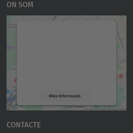
On Som
Necessitem el vostre
consentiment per carregar el
servei Google Maps!
Utilitzem un servei de tercers per incrustar
contingut del mapa que pugui recollir dades
sobre la vostra activitat. Reviseu-ne els
detalls i accepteu el servei per veure el
mapa.
Més Informació
Accepta
Contacte
powered by
Usercentrics Consent
Management Platform