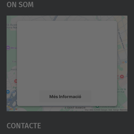
On Som
Necessitem el vostre
consentiment per carregar el
servei Google Maps!
Utilitzem un servei de tercers per incrustar
contingut del mapa que pugui recollir dades
sobre la vostra activitat. Reviseu-ne els
detalls i accepteu el servei per veure el
mapa.
Més Informació
Accepta
Contacte
powered by
Usercentrics Consent
Management Platform